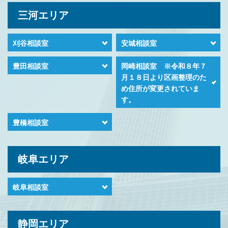
三河エリア
刈谷相談室
安城相談室
豊田相談室
岡崎相談室 ※令和８年７
月１８日より区画整理のた
め住所が変更されていま
す。
豊橋相談室
岐阜エリア
岐阜相談室
静岡エリア